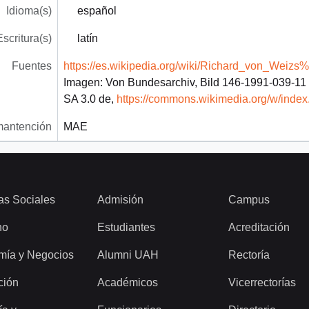
Idioma(s)
español
Escritura(s)
latín
Fuentes
https://es.wikipedia.org/wiki/Richard_von_Weiz
Imagen: Von Bundesarchiv, Bild 146-1991-039-11
SA 3.0 de,
https://commons.wikimedia.org/w/inde
mantención
MAE
as Sociales
Admisión
Campus
ho
Estudiantes
Acreditación
mía y Negocios
Alumni UAH
Rectoría
ción
Académicos
Vicerrectorías