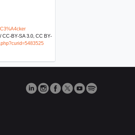
s%C3%A4cker
 / CC-BY-SA 3.0, CC BY-
x.php?curid=5483525