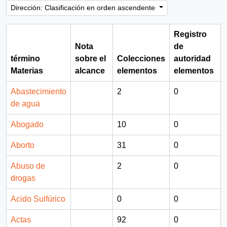
Dirección: Clasificación en orden ascendente
Registro
Nota
de
término
sobre el
Colecciones
autoridad
Materias
alcance
elementos
elementos
Abastecimiento
2
0
de agua
Abogado
10
0
Aborto
31
0
Abuso de
2
0
drogas
Acido Sulfúrico
0
0
Actas
92
0