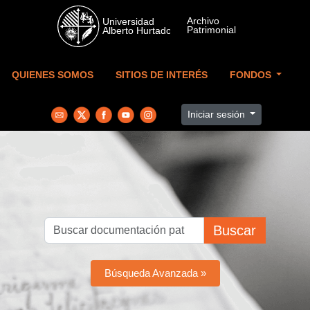
Skip to main content
QUIENES SOMOS
SITIOS DE INTERÉS
FONDOS
Iniciar sesión
Buscar
Búsqueda Avanzada »