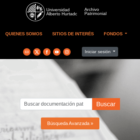
Skip to main content
QUIENES SOMOS
SITIOS DE INTERÉS
FONDOS
Iniciar sesión
Buscar
Búsqueda Avanzada »