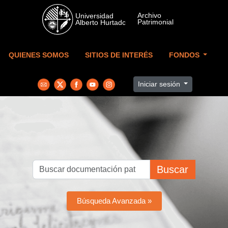
Skip to main content
QUIENES SOMOS
SITIOS DE INTERÉS
FONDOS
Iniciar sesión
Buscar
Búsqueda Avanzada »