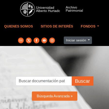
Skip to main content
QUIENES SOMOS
SITIOS DE INTERÉS
FONDOS
Iniciar sesión
Buscar
Búsqueda Avanzada »