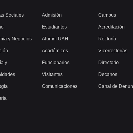
as Sociales
Admisión
Campus
ho
Estudiantes
Acreditación
mía y Negocios
Alumni UAH
Rectoría
ción
Académicos
Vicerrectorías
ía y
Funcionarios
Directorio
idades
Visitantes
Decanos
ogía
Comunicaciones
Canal de Denun
ería