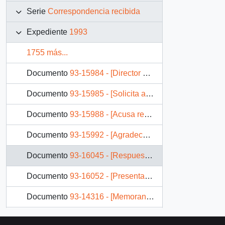
Serie
Correspondencia recibida
Expediente
1993
1755 más...
Documento
93-15984 - [Director de Ceremonial y Protocolo, solicita audiencia para Gobernador]
Documento
93-15985 - [Solicita audiencia]
Documento
93-15988 - [Acusa recibo de comunicación]
Documento
93-15992 - [Agradece mensaje]
Documento
93-16045 - [Respuesta a inquietud sobre el futuro del Puerto de Punta Arenas]
Documento
93-16052 - [Presentación de la Junta de Vecinos del Asentamiento El Sauce]
Documento
93-14316 - [Memorandum N° 726 de Director de Ceremonial y Protocolo, remite documento]
Documento
93-14322 - [Copia de Decreto N° 271 de Ministerio de Eduacación, autoriza pago de honorarios]