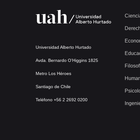
Documento
93-14323 - [Copia de Decreto N° 322 de Ministerio de Eduacación, contrata honorarios]
Cienci
1449 más...
Derec
Econo
Universidad Alberto Hurtado
Educa
Avda. Bernardo O’Higgins 1825
Filosof
Metro Los Héroes
Human
Santiago de Chile
Psicol
Teléfono +56 2 2692 0200
Ingeni