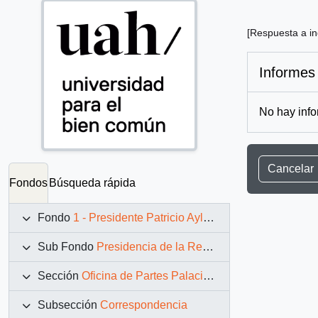
[Respuesta a in
Informes
No hay info
Cancelar
Fondos
Búsqueda rápida
Fondo
1 - Presidente Patricio Aylwin Azócar (1990-1994)
Sub Fondo
Presidencia de la República (11 marzo 1990 – 11 marzo 1994)
Sección
Oficina de Partes Palacio de La Moneda
Subsección
Correspondencia