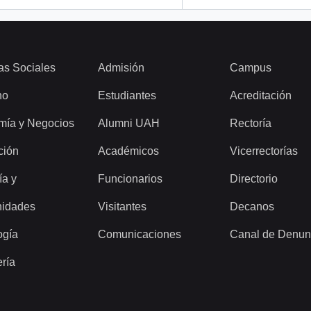
as Sociales
Admisión
Campus
ho
Estudiantes
Acreditación
mía y Negocios
Alumni UAH
Rectoría
ción
Académicos
Vicerrectorías
ía y
Funcionarios
Directorio
idades
Visitantes
Decanos
ogía
Comunicaciones
Canal de Denun
ería