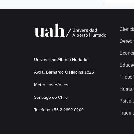
Cienci
Derec
Econo
Universidad Alberto Hurtado
Educa
Avda. Bernardo O’Higgins 1825
Filosof
Metro Los Héroes
Human
Santiago de Chile
Psicol
Teléfono +56 2 2692 0200
Ingeni