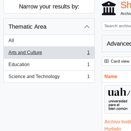
Sh
Narrow your results by:
Archiv
Thematic Area
All
Advanced
Arts and Culture
1
, 1 results
Card view
Education
1
, 1 results
Science and Technology
1
Name
, 1 results
Archivo Insti
Hurtado