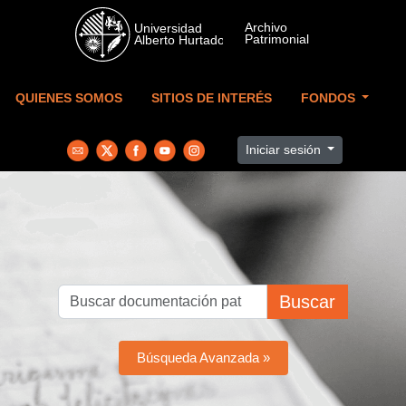
Skip to main content
QUIENES SOMOS
SITIOS DE INTERÉS
FONDOS
Iniciar sesión
Buscar
Búsqueda Avanzada »