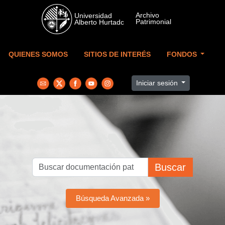
Skip to main content
QUIENES SOMOS
SITIOS DE INTERÉS
FONDOS
Iniciar sesión
Buscar
Búsqueda Avanzada »