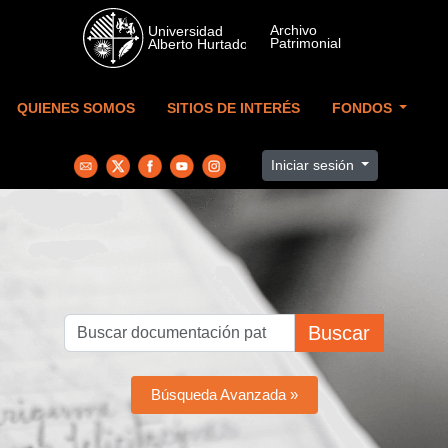
Skip to main content
QUIENES SOMOS
SITIOS DE INTERÉS
FONDOS
Iniciar sesión
Buscar
Búsqueda Avanzada »