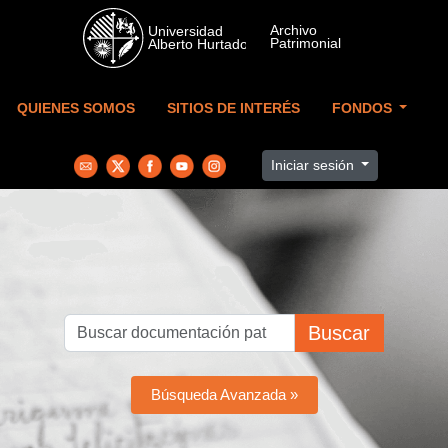
Skip to main content
QUIENES SOMOS
SITIOS DE INTERÉS
FONDOS
Iniciar sesión
Buscar
Búsqueda Avanzada »