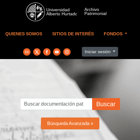
Skip to main content
QUIENES SOMOS
SITIOS DE INTERÉS
FONDOS
Iniciar sesión
Buscar
Búsqueda Avanzada »