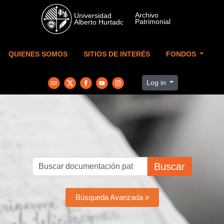
Skip to main content
QUIENES SOMOS
SITIOS DE INTERÉS
FONDOS
Log in
Buscar
Búsqueda Avanzada »