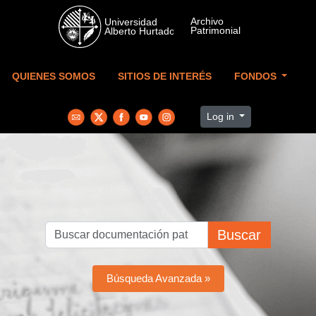
Skip to main content
QUIENES SOMOS
SITIOS DE INTERÉS
FONDOS
Log in
Buscar
Búsqueda Avanzada »