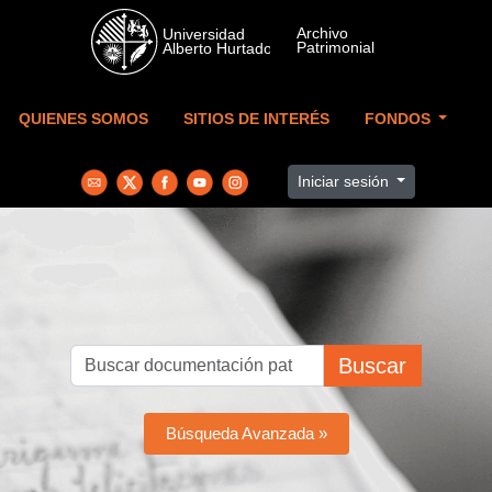
Skip to main content
QUIENES SOMOS
SITIOS DE INTERÉS
FONDOS
Iniciar sesión
Buscar
Búsqueda Avanzada »