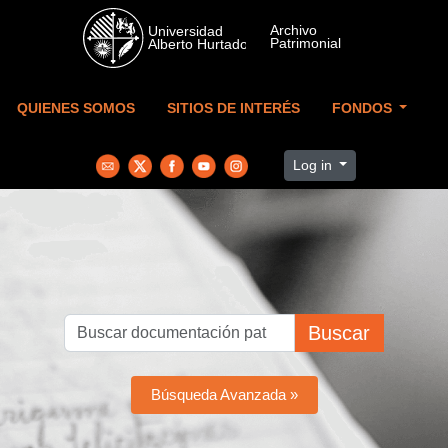
Skip to main content
QUIENES SOMOS
SITIOS DE INTERÉS
FONDOS
Log in
Buscar
Búsqueda Avanzada »