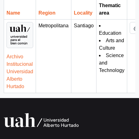
Thematic
Name
Region
Locality
area
Cli
Metropolitana
Santiago
Education
Arts and
Culture
Science
Archivo
and
Institucional
Technology
Universidad
Alberto
Hurtado