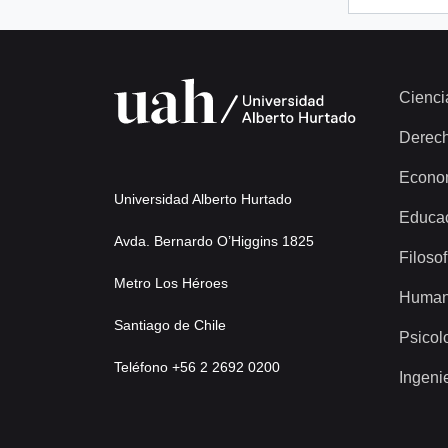
Cienci
Derec
Econo
Universidad Alberto Hurtado
Educa
Avda. Bernardo O’Higgins 1825
Filosof
Metro Los Héroes
Human
Santiago de Chile
Psicol
Teléfono +56 2 2692 0200
Ingeni