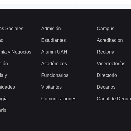
as Sociales
Admisión
Campus
ho
Estudiantes
Acreditación
mía y Negocios
Alumni UAH
Rectoría
ción
Académicos
Vicerrectorías
ía y
Funcionarios
Directorio
idades
Visitantes
Decanos
ogía
Comunicaciones
Canal de Denun
ería