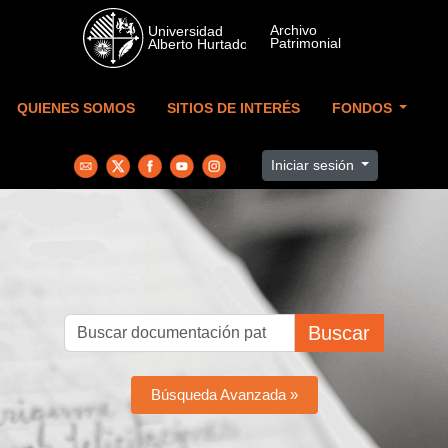
Skip to main content
QUIENES SOMOS
SITIOS DE INTERÉS
FONDOS
Iniciar sesión
Buscar
Búsqueda Avanzada »