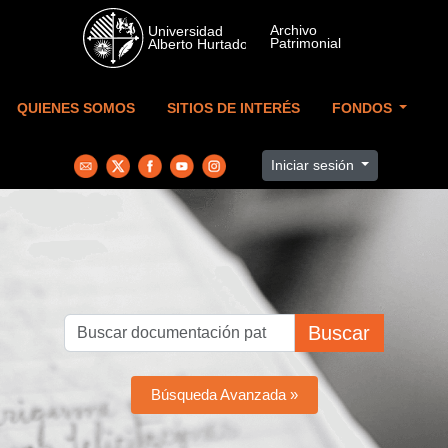
Skip to main content
QUIENES SOMOS
SITIOS DE INTERÉS
FONDOS
Iniciar sesión
Buscar
Búsqueda Avanzada »