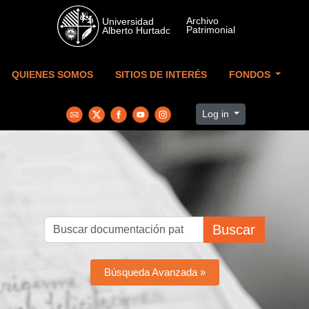
Skip to main content
QUIENES SOMOS
SITIOS DE INTERÉS
FONDOS
Log in
Buscar
Búsqueda Avanzada »