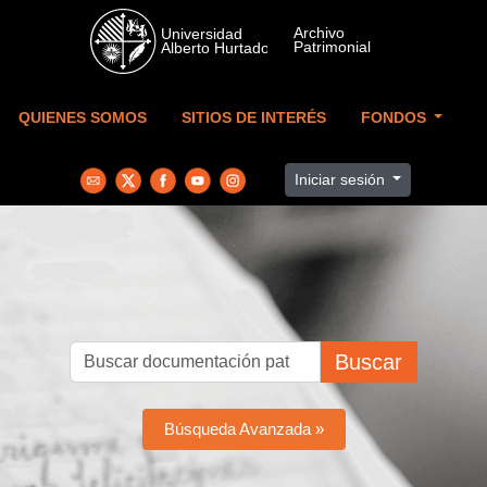
Skip to main content
QUIENES SOMOS
SITIOS DE INTERÉS
FONDOS
Iniciar sesión
Buscar
Búsqueda Avanzada »