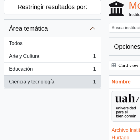
Mo
Restringir resultados por:
Instit
Área temática
Todos
Opciones
Arte y Cultura
1
, 1 resultados
Card view
Educación
1
, 1 resultados
Ciencia y tecnología
1
Nombre
, 1 resultados
Archivo Insti
Hurtado