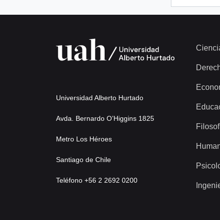
Cienci
Derec
Econo
Universidad Alberto Hurtado
Educa
Avda. Bernardo O’Higgins 1825
Filosof
Metro Los Héroes
Human
Santiago de Chile
Psicol
Teléfono +56 2 2692 0200
Ingeni