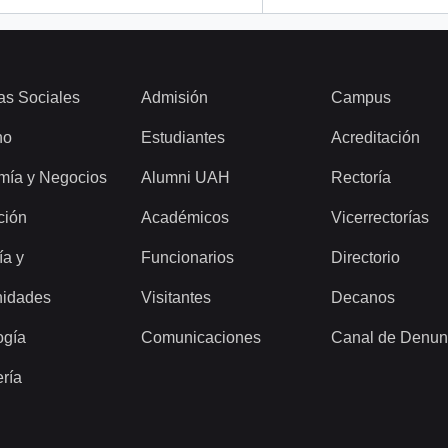
as Sociales
Admisión
Campus
ho
Estudiantes
Acreditación
mía y Negocios
Alumni UAH
Rectoría
ción
Académicos
Vicerrectorías
ía y
Funcionarios
Directorio
idades
Visitantes
Decanos
ogía
Comunicaciones
Canal de Denun
ería