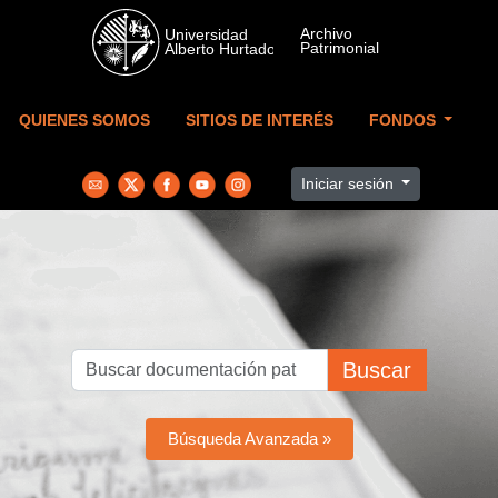
Skip to main content
QUIENES SOMOS
SITIOS DE INTERÉS
FONDOS
Iniciar sesión
Buscar
Búsqueda Avanzada »