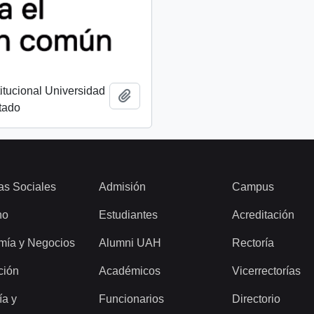
titucional Universidad
Add to clipboard
tado
as Sociales
Admisión
Campus
ho
Estudiantes
Acreditación
mía y Negocios
Alumni UAH
Rectoría
ción
Académicos
Vicerrectorías
ía y
Funcionarios
Directorio