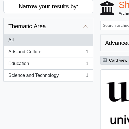
Sh
Narrow your results by:
Archiv
Thematic Area
All
Advanced
Arts and Culture
1
, 1 results
Card view
Education
1
, 1 results
Science and Technology
1
, 1 results