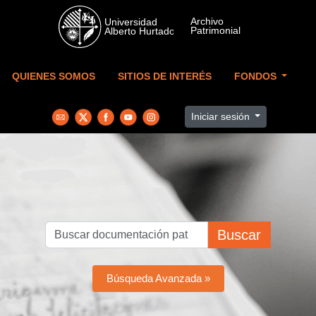
Skip to main content
QUIENES SOMOS
SITIOS DE INTERÉS
FONDOS
Iniciar sesión
Buscar
Búsqueda Avanzada »