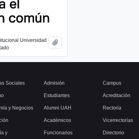
titucional Universidad
Add to clipboard
tado
as Sociales
Admisión
Campus
ho
Estudiantes
Acreditación
mía y Negocios
Alumni UAH
Rectoría
ción
Académicos
Vicerrectorías
ía y
Funcionarios
Directorio