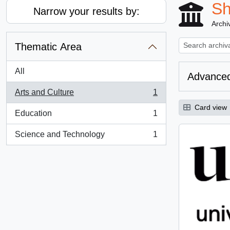
Sh
Narrow your results by:
Archiv
Thematic Area
All
Advanced
Arts and Culture
1
, 1 results
Card view
Education
1
, 1 results
Science and Technology
1
, 1 results