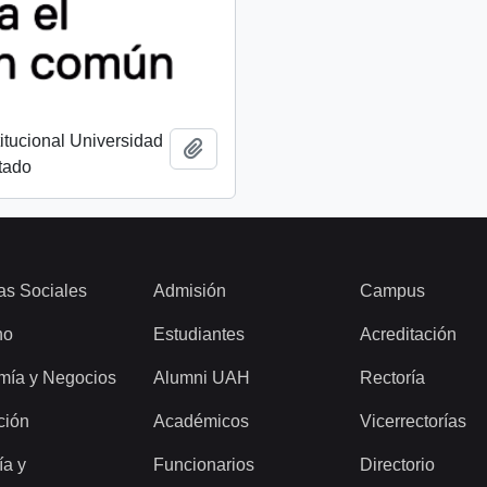
titucional Universidad
Añadir al portapapeles
tado
as Sociales
Admisión
Campus
ho
Estudiantes
Acreditación
mía y Negocios
Alumni UAH
Rectoría
ción
Académicos
Vicerrectorías
ía y
Funcionarios
Directorio