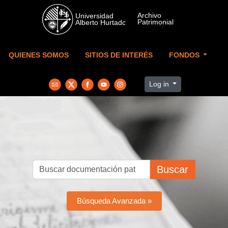
Skip to main content
QUIENES SOMOS
SITIOS DE INTERÉS
FONDOS
Log in
Buscar
Búsqueda Avanzada »