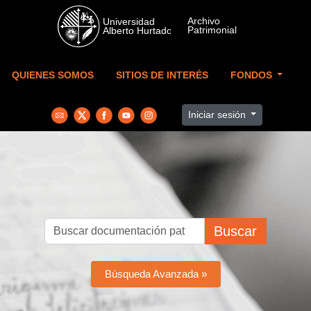
Skip to main content
QUIENES SOMOS
SITIOS DE INTERÉS
FONDOS
Iniciar sesión
Buscar
Búsqueda Avanzada »