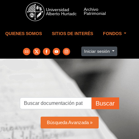
Skip to main content
QUIENES SOMOS
SITIOS DE INTERÉS
FONDOS
Iniciar sesión
Buscar
Búsqueda Avanzada »