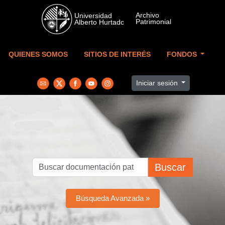
Skip to main content
QUIENES SOMOS
SITIOS DE INTERÉS
FONDOS
Iniciar sesión
Buscar
Búsqueda Avanzada »