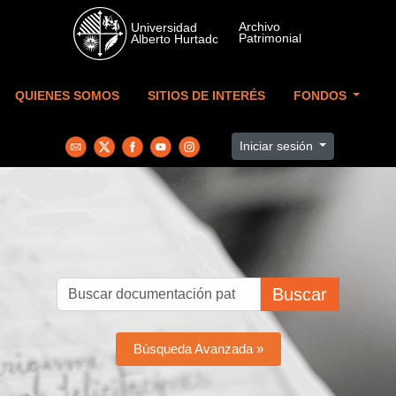
Skip to main content
QUIENES SOMOS
SITIOS DE INTERÉS
FONDOS
Iniciar sesión
Buscar
Búsqueda Avanzada »