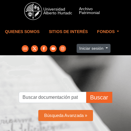
Skip to main content
QUIENES SOMOS
SITIOS DE INTERÉS
FONDOS
Iniciar sesión
Buscar
Búsqueda Avanzada »