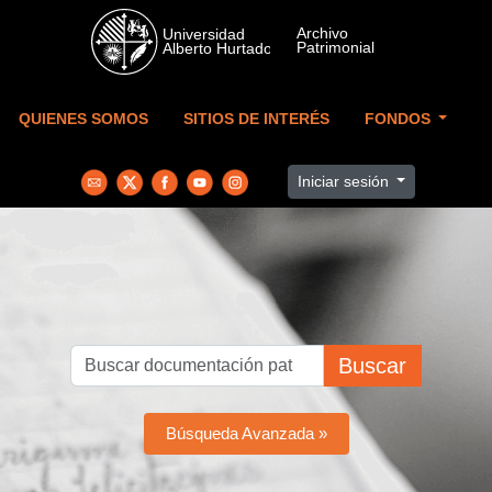
Skip to main content
QUIENES SOMOS
SITIOS DE INTERÉS
FONDOS
Iniciar sesión
Buscar
Búsqueda Avanzada »