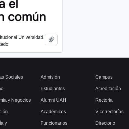
titucional Universidad
Añadir al portapapeles
tado
as Sociales
Admisión
Campus
ho
Estudiantes
Acreditación
mía y Negocios
Alumni UAH
Rectoría
ción
Académicos
Vicerrectorías
ía y
Funcionarios
Directorio