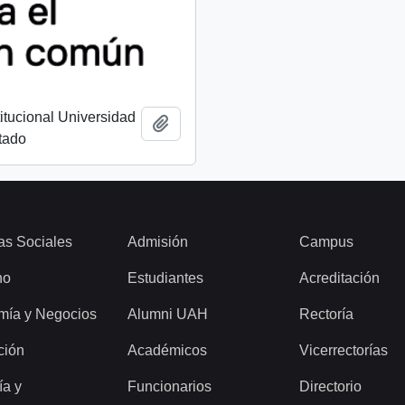
titucional Universidad
Añadir al portapapeles
tado
as Sociales
Admisión
Campus
ho
Estudiantes
Acreditación
mía y Negocios
Alumni UAH
Rectoría
ción
Académicos
Vicerrectorías
ía y
Funcionarios
Directorio