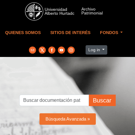
Skip to main content
QUIENES SOMOS
SITIOS DE INTERÉS
FONDOS
Log in
Buscar
Búsqueda Avanzada »