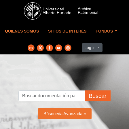
Skip to main content
QUIENES SOMOS
SITIOS DE INTERÉS
FONDOS
Log in
Buscar
Búsqueda Avanzada »