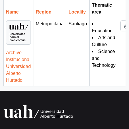
Thematic
Name
Region
Locality
area
Cli
Metropolitana
Santiago
Education
Arts and
Culture
Science
Archivo
and
Institucional
Technology
Universidad
Alberto
Hurtado