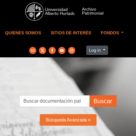
Skip to main content
QUIENES SOMOS
SITIOS DE INTERÉS
FONDOS
Log in
Buscar
Búsqueda Avanzada »