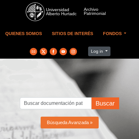
Skip to main content
QUIENES SOMOS
SITIOS DE INTERÉS
FONDOS
Log in
Buscar
Búsqueda Avanzada »