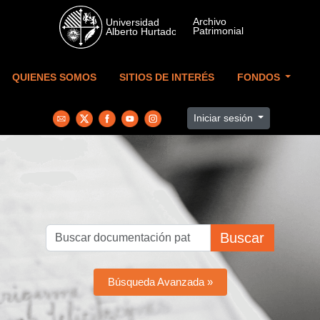
Skip to main content
QUIENES SOMOS
SITIOS DE INTERÉS
FONDOS
Iniciar sesión
Buscar
Búsqueda Avanzada »