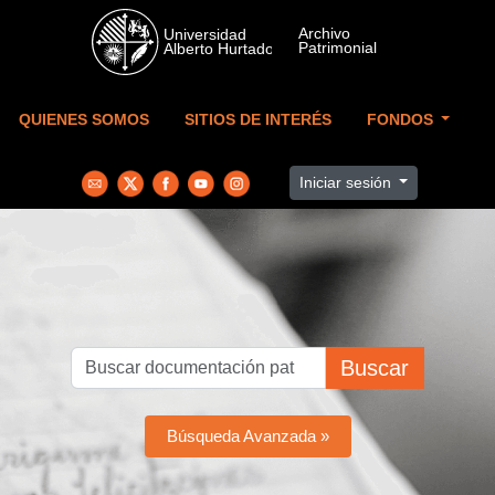
Skip to main content
QUIENES SOMOS
SITIOS DE INTERÉS
FONDOS
Iniciar sesión
Buscar
Búsqueda Avanzada »