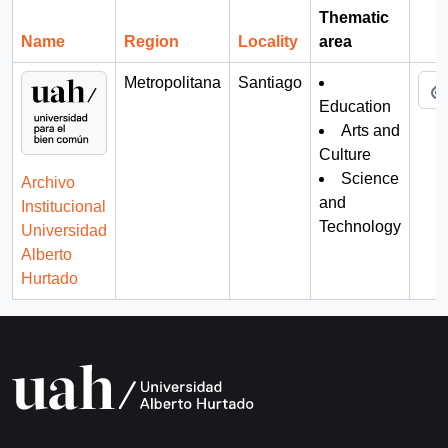
Thematic
Name
Region
Locality
area
Cli
Metropolitana
Santiago
Education
Arts and
Culture
Science
Archivo
and
Institucional
Technology
Universidad
Alberto
Hurtado