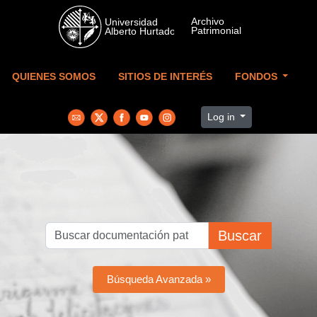
Skip to main content
QUIENES SOMOS
SITIOS DE INTERÉS
FONDOS
Log in
Buscar
Búsqueda Avanzada »