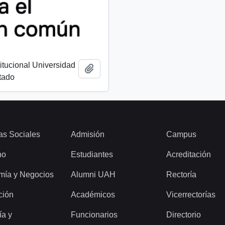
titucional Universidad
Añadir al portapapeles
tado
as Sociales
Admisión
Campus
ho
Estudiantes
Acreditación
mía y Negocios
Alumni UAH
Rectoría
ción
Académicos
Vicerrectorías
ía y
Funcionarios
Directorio