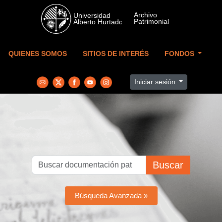
Skip to main content
QUIENES SOMOS
SITIOS DE INTERÉS
FONDOS
Iniciar sesión
Buscar
Búsqueda Avanzada »