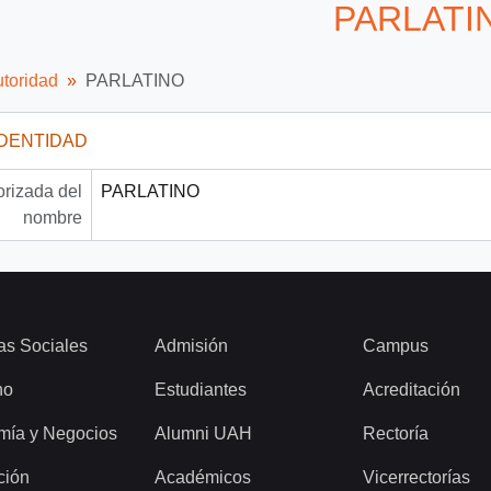
PARLATI
utoridad
PARLATINO
IDENTIDAD
rizada del
PARLATINO
nombre
as Sociales
Admisión
Campus
ho
Estudiantes
Acreditación
mía y Negocios
Alumni UAH
Rectoría
ción
Académicos
Vicerrectorías