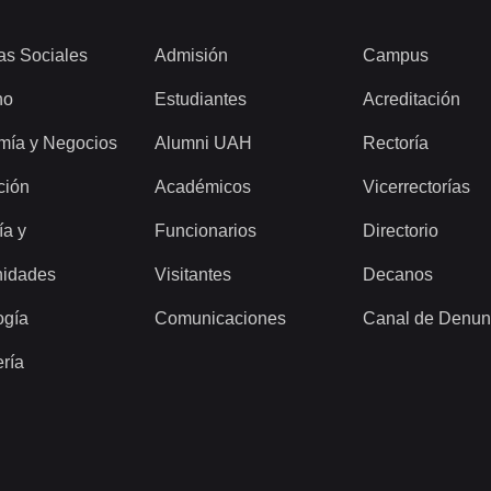
as Sociales
Admisión
Campus
ho
Estudiantes
Acreditación
mía y Negocios
Alumni UAH
Rectoría
ción
Académicos
Vicerrectorías
ía y
Funcionarios
Directorio
idades
Visitantes
Decanos
ogía
Comunicaciones
Canal de Denun
ería