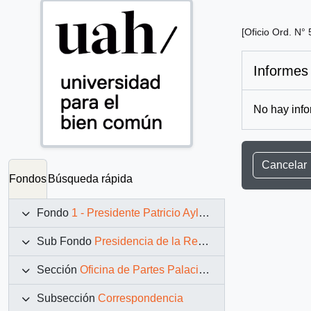
[Oficio Ord. N°
Informes
No hay info
Cancelar
Fondos
Búsqueda rápida
Fondo
1 - Presidente Patricio Aylwin Azócar (1990-1994)
Sub Fondo
Presidencia de la República (11 marzo 1990 – 11 marzo 1994)
Sección
Oficina de Partes Palacio de La Moneda
Subsección
Correspondencia