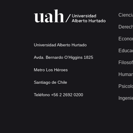
Cienci
Derec
Econo
Universidad Alberto Hurtado
Educa
Avda. Bernardo O’Higgins 1825
Filosof
Metro Los Héroes
Human
Santiago de Chile
Psicol
Teléfono +56 2 2692 0200
Ingeni