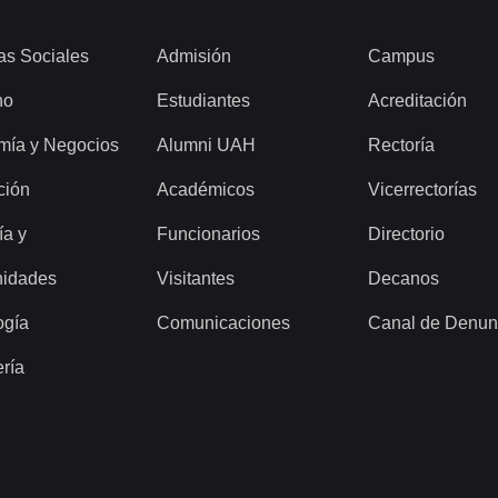
as Sociales
Admisión
Campus
ho
Estudiantes
Acreditación
mía y Negocios
Alumni UAH
Rectoría
ción
Académicos
Vicerrectorías
ía y
Funcionarios
Directorio
idades
Visitantes
Decanos
ogía
Comunicaciones
Canal de Denun
ería