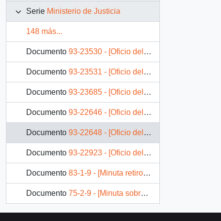
Serie
Ministerio de Justicia
148 más...
Documento
93-23530 - [Oficio del Jefe del Departamento de Asistencia Jurídica mediante el cual da respuesta a solicitud de libertad provisional]
Documento
93-23531 - [Oficio del Subsecretario de Justicia mediante el cual da respuesta a solicitud de indulto]
Documento
93-23685 - [Oficio del Secretario Regional Ministerial de Justicia de la región de Tarapacá dirigido al Jefe de Gabinete Presidencial]
Documento
93-22646 - [Oficio del Secretario Regional Ministerial de la Región Metropolitana dirigido al Jefe de Gabinete Presidencial, referente a solicitud ciudadana]
Documento
93-22648 - [Oficio del Secretario Regional Ministerial de la Región Metropolitana dirigido al Abogado Jefe del Consultorio Jurídico de Cerro Navia]
Documento
93-22923 - [Oficio del Presidente de la Corporación de Asistencia Judicial dirigida al Abogado Jefe del Consultorio de Carahue]
Documento
83-1-9 - [Minuta retiro de ministros de corte suprema y corte de apelaciones]
Documento
75-2-9 - [Minuta sobre Situación de Horas Extraordinarias en el Poder Judicial]
Documento
92-26777 - [Órden N° 3902 del Ministerio de Justicia]