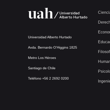
52 más...
Cienci
Derec
Econo
Universidad Alberto Hurtado
Educa
Avda. Bernardo O’Higgins 1825
Filosof
Metro Los Héroes
Human
Santiago de Chile
Psicol
Teléfono +56 2 2692 0200
Ingeni