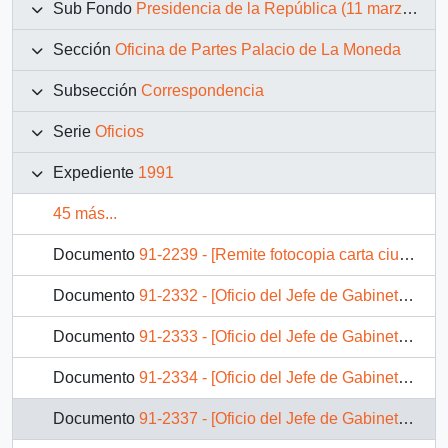
Sub Fondo
Presidencia de la República (11 marzo 1990 – 11 marzo 1994)
Sección
Oficina de Partes Palacio de La Moneda
Subsección
Correspondencia
Serie
Oficios
Expediente
1991
45 más...
Documento
91-2239 - [Remite fotocopia carta ciudadana para su respuesta]
Documento
91-2332 - [Oficio del Jefe de Gabinete Presidencial dirigido al Subsecretario del Trabajo]
Documento
91-2333 - [Oficio del Jefe de Gabinete Presidencial dirigido al Subsecretario de Desarrollo Regional y Administrativo]
Documento
91-2334 - [Oficio del Jefe de Gabinete Presidencial dirigido al Subsecretario de Relaciones Exteriores]
Documento
91-2337 - [Oficio del Jefe de Gabinete Presidencial dirigido al Secretario Regional Ministerial de Vivienda y Urbanismo de la VI Región]