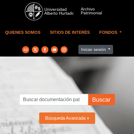
Skip to main content
QUIENES SOMOS
SITIOS DE INTERÉS
FONDOS
Iniciar sesión
Buscar
Búsqueda Avanzada »