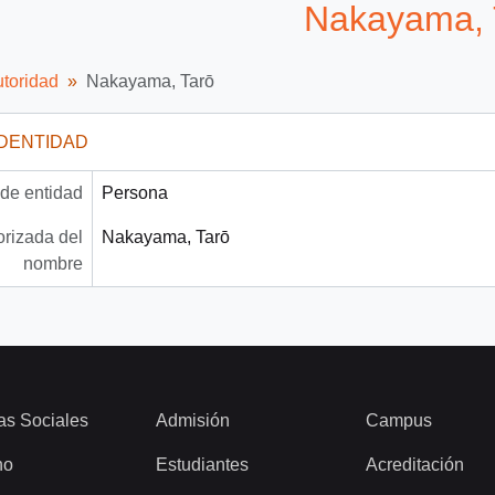
Nakayama, T
utoridad
Nakayama, Tarō
IDENTIDAD
 de entidad
Persona
rizada del
Nakayama, Tarō
nombre
as Sociales
Admisión
Campus
ho
Estudiantes
Acreditación