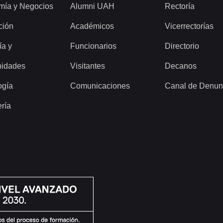
mía y Negocios
Alumni UAH
Rectoría
ción
Académicos
Vicerrectorías
ía y
Funcionarios
Directorio
idades
Visitantes
Decanos
ogía
Comunicaciones
Canal de Denun
ería