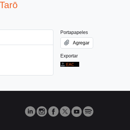
arō
Portapapeles
Agregar
Exportar
EAC